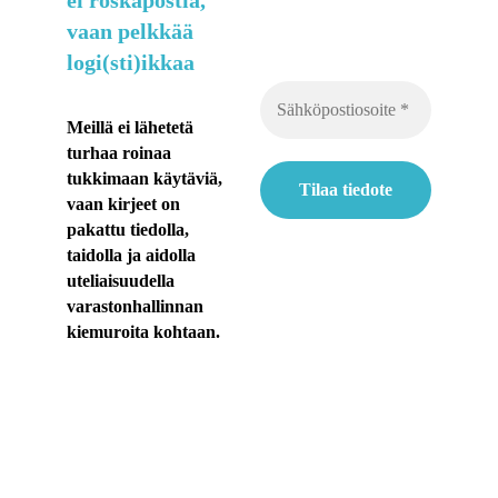
vaan pelkkää
t
logi(sti)ikkaa
i
a
Meillä ei lähetetä
turhaa roinaa
k
tukkimaan käytäviä,
e
vaan kirjeet on
pakattu tiedolla,
s
taidolla ja aidolla
ä
uteliaisuudella
varastonhallinnan
n
kiemuroita kohtaan.
h
e
l
t