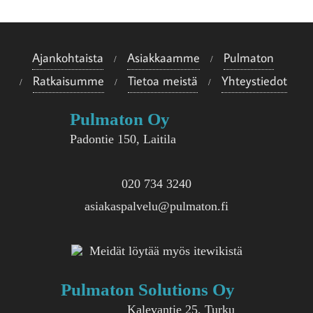
e
i
Ajankohtaista
Asiakkaamme
Pulmaton
s
Ratkaisumme
Tietoa meistä
Yhteystiedot
i
i
Pulmaton Oy
n
Padontie 150, Laitila
020 734 3240
asiakaspalvelu@pulmaton.fi
Meidät löytää myös itewikistä
Pulmaton Solutions Oy
Kalevantie 25, Turku