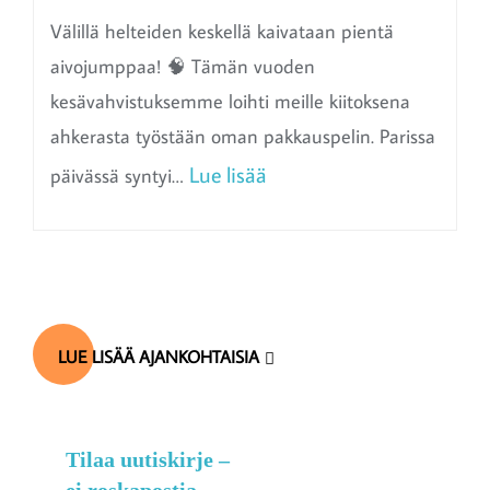
Välillä helteiden keskellä kaivataan pientä
aivojumppaa! 🧠 Tämän vuoden
kesävahvistuksemme loihti meille kiitoksena
ahkerasta työstään oman pakkauspelin. Parissa
:
Lue lisää
päivässä syntyi…
A
k
t
i
LUE LISÄÄ AJANKOHTAISIA
v
o
i
Tilaa uutiskirje –
n
ei roskapostia,