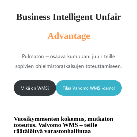
Business Intelligent Unfair
Advantage
Pulmaton – osaava kumppani juuri teille
sopivien ohjelmistoratkaisujen toteuttamiseen.
Mikä on WMS?
Tilaa Valvomo WMS -demo!
Vuosikymmenten kokemus, mutkaton
toteutus. Valvomo WMS – teille
räätälöityä varastonhallintaa