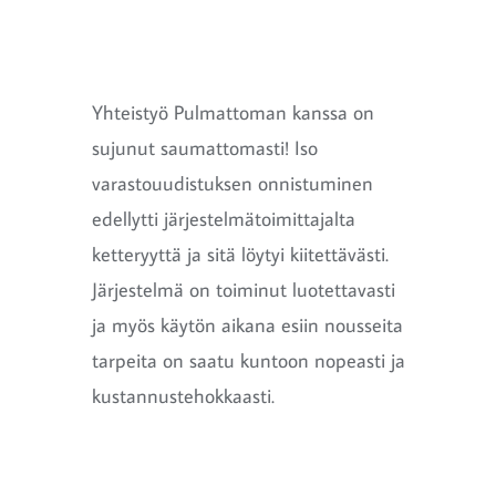
Yhteistyö Pulmattoman kanssa on
sujunut saumattomasti! Iso
varastouudistuksen onnistuminen
edellytti järjestelmätoimittajalta
ketteryyttä ja sitä löytyi kiitettävästi.
Järjestelmä on toiminut luotettavasti
ja myös käytön aikana esiin nousseita
tarpeita on saatu kuntoon nopeasti ja
kustannustehokkaasti.