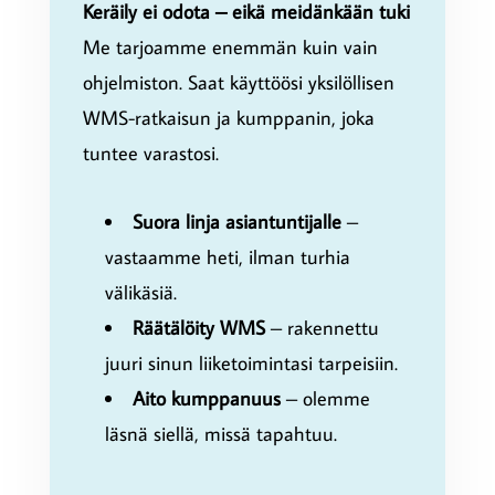
Keräily ei odota – eikä meidänkään tuki
Me tarjoamme enemmän kuin vain
ohjelmiston. Saat käyttöösi yksilöllisen
WMS-ratkaisun ja kumppanin, joka
tuntee varastosi.
Suora linja asiantuntijalle
–
vastaamme heti, ilman turhia
välikäsiä.
Räätälöity WMS
– rakennettu
juuri sinun liiketoimintasi tarpeisiin.
Aito kumppanuus
– olemme
läsnä siellä, missä tapahtuu.