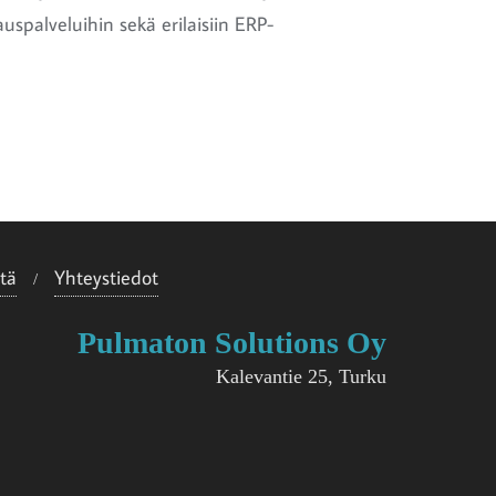
lauspalveluihin sekä erilaisiin ERP-
tä
Yhteystiedot
Pulmaton Solutions Oy
Kalevantie 25, Turku