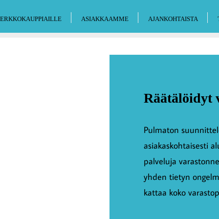
ERKKOKAUPPIAILLE
ASIAKKAAMME
AJANKOHTAISTA
Räätälöidyt 
Pulmaton suunnittele
asiakaskohtaisesti al
palveluja varastonne
yhden tietyn ongelma
kattaa koko varastop