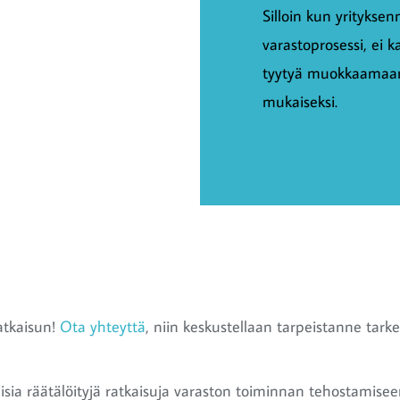
Silloin kun yrityksen
varastoprosessi, ei 
tyytyä muokkaamaan 
mukaiseksi.
atkaisun!
Ota yhteyttä
, niin keskustellaan tarpeistanne tar
ia räätälöityjä ratkaisuja varaston toiminnan tehostamis