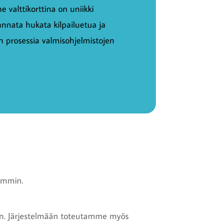
ne valttikorttina on uniikki
kannata hukata kilpailuetua ja
prosessia valmisohjelmistojen
kemmin.
een. Järjestelmään toteutamme myös