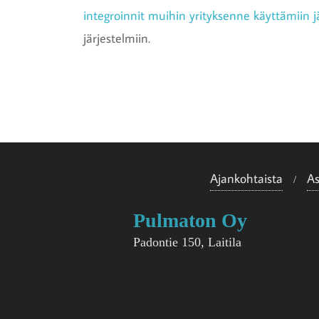
integroinnit muihin yrityksenne käyttämiin jä
järjestelmiin.
Ajankohtaista
A
Pulmaton Oy
Padontie 150, Laitila