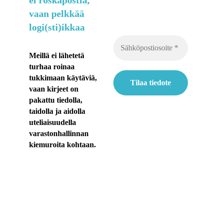
vaan pelkkää
t
logi(sti)ikkaa
i
a
Meillä ei lähetetä
turhaa roinaa
k
tukkimaan käytäviä,
e
vaan kirjeet on
pakattu tiedolla,
s
taidolla ja aidolla
ä
uteliaisuudella
varastonhallinnan
n
kiemuroita kohtaan.
h
e
l
t