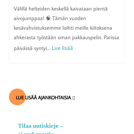
Välillä helteiden keskellä kaivataan pientä
aivojumppaa! 🧠 Tämän vuoden
kesävahvistuksemme loihti meille kiitoksena
ahkerasta työstään oman pakkauspelin. Parissa
:
Lue lisää
päivässä syntyi…
A
k
t
i
LUE LISÄÄ AJANKOHTAISIA
v
o
i
Tilaa uutiskirje –
n
ei roskapostia,