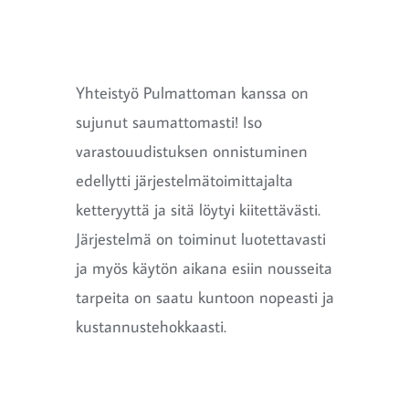
Yhteistyö Pulmattoman kanssa on
sujunut saumattomasti! Iso
varastouudistuksen onnistuminen
edellytti järjestelmätoimittajalta
ketteryyttä ja sitä löytyi kiitettävästi.
Järjestelmä on toiminut luotettavasti
ja myös käytön aikana esiin nousseita
tarpeita on saatu kuntoon nopeasti ja
kustannustehokkaasti.