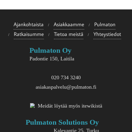
e
i
Ajankohtaista
Asiakkaamme
Pulmaton
s
Ratkaisumme
Tietoa meistä
Yhteystiedot
i
i
Pulmaton Oy
n
Padontie 150, Laitila
020 734 3240
asiakaspalvelu@pulmaton.fi
Meidät löytää myös itewikistä
Pulmaton Solutions Oy
Kalevantie 25, Turku