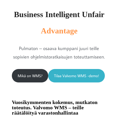
Business Intelligent Unfair
Advantage
Pulmaton – osaava kumppani juuri teille
sopivien ohjelmistoratkaisujen toteuttamiseen.
Mikä on WMS?
Tilaa Valvomo WMS -demo!
Vuosikymmenten kokemus, mutkaton
toteutus. Valvomo WMS – teille
räätälöityä varastonhallintaa