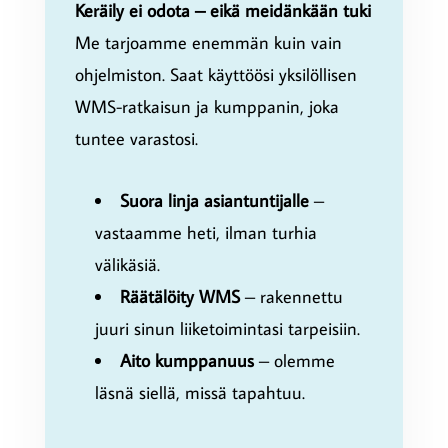
Keräily ei odota – eikä meidänkään tuki
Me tarjoamme enemmän kuin vain
ohjelmiston. Saat käyttöösi yksilöllisen
WMS-ratkaisun ja kumppanin, joka
tuntee varastosi.
Suora linja asiantuntijalle
–
vastaamme heti, ilman turhia
välikäsiä.
Räätälöity WMS
– rakennettu
juuri sinun liiketoimintasi tarpeisiin.
Aito kumppanuus
– olemme
läsnä siellä, missä tapahtuu.