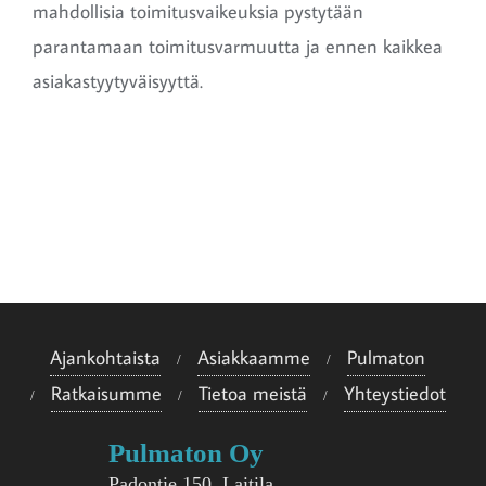
mahdollisia toimitusvaikeuksia pystytään
parantamaan toimitusvarmuutta ja ennen kaikkea
asiakastyytyväisyyttä.
Ajankohtaista
Asiakkaamme
Pulmaton
Ratkaisumme
Tietoa meistä
Yhteystiedot
Pulmaton Oy
Padontie 150, Laitila