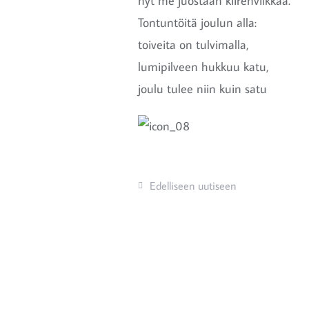
nyt me juostaan kiirenvilkkaa.
Tontuntöitä joulun alla:
toiveita on tulvimalla,
lumipilveen hukkuu katu,
joulu tulee niin kuin satu
Edelliseen uutiseen