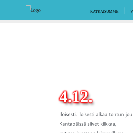
RATKAISUMME
V
4.12.
Iloisesti, iloisesti alkaa tontun jou
Kantapäissä siivet kilkkaa,