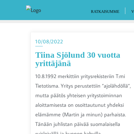
RATKAISUMME
V
10/08/2022
Tiina Sjölund 30 vuotta
yrittäjänä
10.8.1992 merkittiin yritysrekisteriin T:mi
Tietotisma. Yritys perustettiin ”ajolähdöllä”,
mutta päätös yhteisen yritystoiminnan
aloittamisesta on osoittautunut yhdeksi
elämämme (Martin ja minun) parhaista.
Tänään juhlistan päivää suomalaisella
ruisleivällä ja kunnon kahvilla.