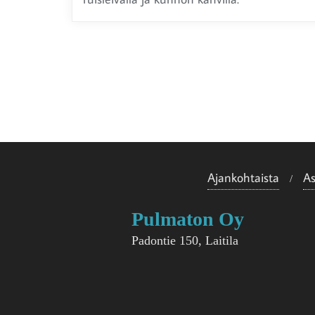
Ajankohtaista
A
Pulmaton Oy
Padontie 150, Laitila