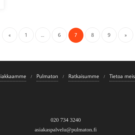
Artikkelien
sivutus
«
1
…
6
7
8
9
»
siakkaamme
Pulmaton
Ratkaisumme
Tietoa meis
020 734 3240
asiakaspalvelu@pulmaton.fi